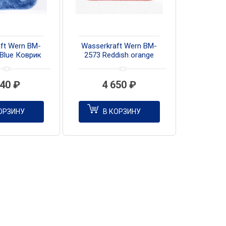
ft Wern BM-
Wasserkraft Wern BM-
 Blue Коврик
2573 Reddish orange
ой комнаты
Коврик для ванной
комнаты
040
₽
4 650
₽
ОРЗИНУ
В КОРЗИНУ