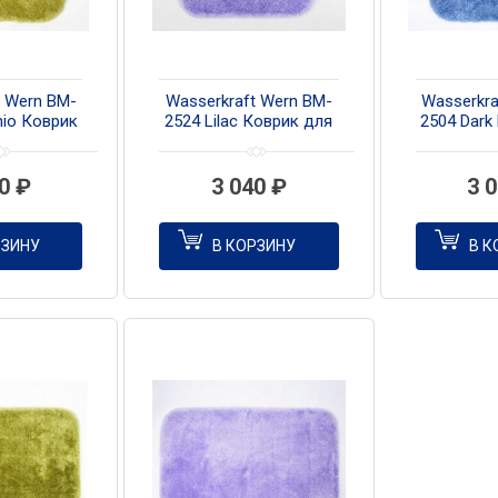
t Wern BM-
Wasserkraft Wern BM-
Wasserkra
hio Коврик
2524 Lilac Коврик для
2504 Dark
й комнаты
ванной комнаты
для ванн
40
₽
3 040
₽
3 
РЗИНУ
В КОРЗИНУ
В К