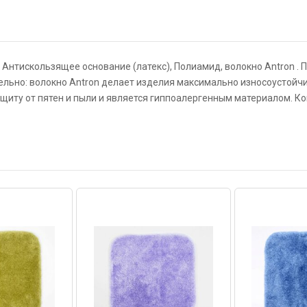
Антискользящее основание (латекс), Полиамид, волокно Antron . П
ельно: волокно Antron делает изделия максимально износоустойчи
ащиту от пятен и пыли и является гиппоалергенным материалом. 