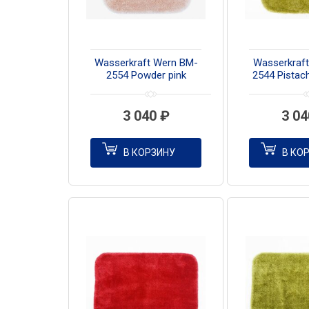
Wasserkraft Wern BM-
Wasserkraf
2554 Powder pink
2544 Pistac
Коврик для ванной
для ванно
комнаты
3 040
₽
3 0
В КОРЗИНУ
В КО