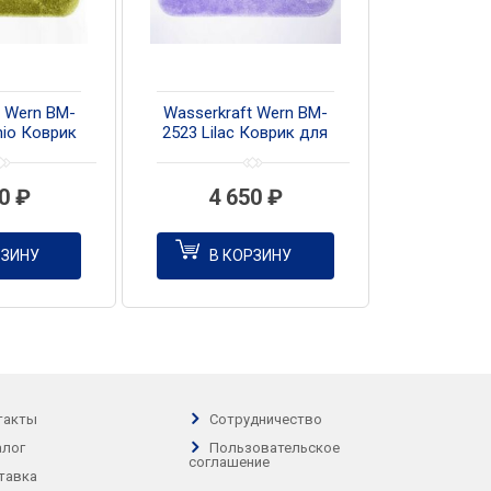
t Wern BM-
Wasserkraft Wern BM-
hio Коврик
2523 Lilac Коврик для
й комнаты
ванной комнаты
50
₽
4 650
₽
РЗИНУ
В КОРЗИНУ
такты
Сотрудничество
алог
Пользовательское
соглашение
тавка