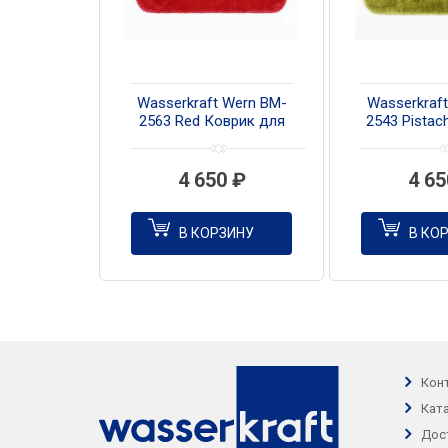
Wasserkraft Wern BM-
Wasserkraf
2563 Red Коврик для
2543 Pistac
ванной комнаты
для ванно
4 650
₽
4 6
В КОРЗИНУ
В КО
Кон
Кат
Дос