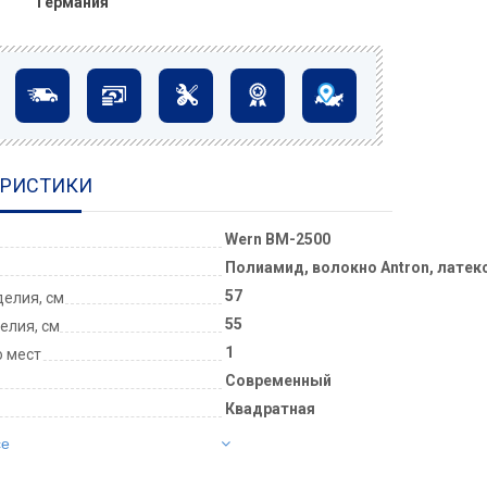
Германия
ЕРИСТИКИ
Wern BM-2500
Полиамид, волокно Antron, латек
57
елия, см
55
елия, см
1
о мест
Современный
Квадратная
се