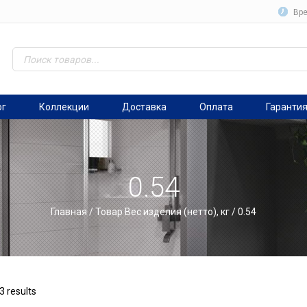
Вре
ог
Коллекции
Доставка
Оплата
Гаранти
0.54
Главная
/ Товар Вес изделия (нетто), кг / 0.54
3 results