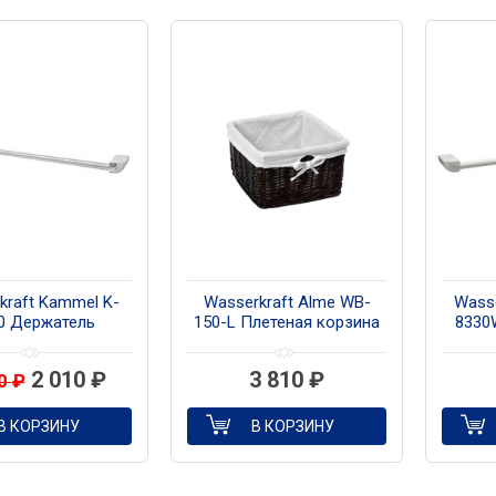
kraft Kammel K-
Wasserkraft Alme WB-
Wasse
0 Держатель
150-L Плетеная корзина
8330
енец одинарный
поло
2 010
₽
3 810
₽
50
₽
В КОРЗИНУ
В КОРЗИНУ