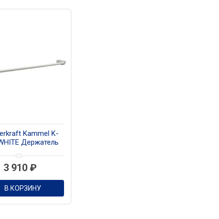
rkraft Kammel K-
WHITE Держатель
тенец одинарный
3 910
₽
В КОРЗИНУ