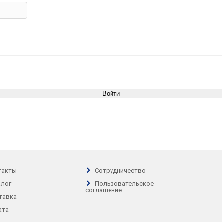
Войти
такты
Сотрудничество
алог
Пользовательское
соглашение
тавка
ата