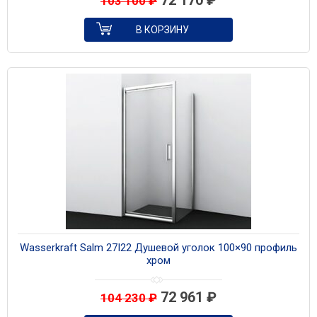
72 170
₽
103 100
₽
В КОРЗИНУ
Wasserkraft Salm 27I22 Душевой уголок 100×90 профиль
хром
72 961
₽
104 230
₽