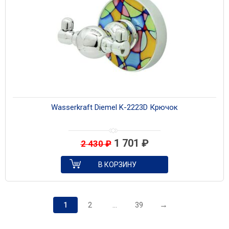
Wasserkraft Diemel K-2223D Крючок
1 701
₽
2 430
₽
В КОРЗИНУ
→
1
2
…
39