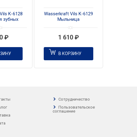
Vils K-6128
Wasserkraft Vils K-6129
я зубных
Мыльница
ок
20
₽
1 610
₽
РЗИНУ
В КОРЗИНУ
такты
Сотрудничество
алог
Пользовательское
соглашение
тавка
ата