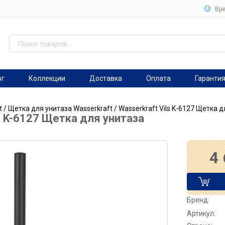
Вре
ог
Коллекции
Доставка
Оплата
Гаранти
t
/
Щетка для унитаза Wasserkraft
/ Wasserkraft Vils K-6127 Щетка 
ls K-6127 Щетка для унитаза
4
Бренд:
Артикул: