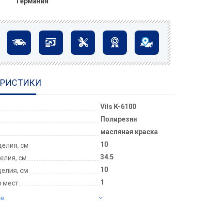
Германия
ЕРИСТИКИ
Vils K-6100
Полирезин
масляная краска
10
елия, см
34.5
елия, см
10
делия, см
1
о мест
се