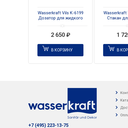
Wasserkraft Vils K-6199
Wasserkraft 
Дозатор для жидкого
Стакан дл
мыла
щет
2 650
₽
1 7
В КОРЗИНУ
В КО
Кон
Кат
Дос
Опл
+7 (495) 223-13-75