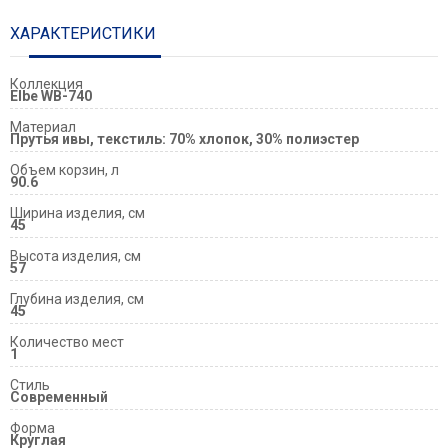
ХАРАКТЕРИСТИКИ
Коллекция
Еlbe WB-740
Материал
Прутья ивы, текстиль: 70% хлопок, 30% полиэстер
Объем корзин, л
90.6
Ширина изделия, см
45
Высота изделия, см
57
Глубина изделия, см
45
Количество мест
1
Стиль
Современный
Форма
Круглая