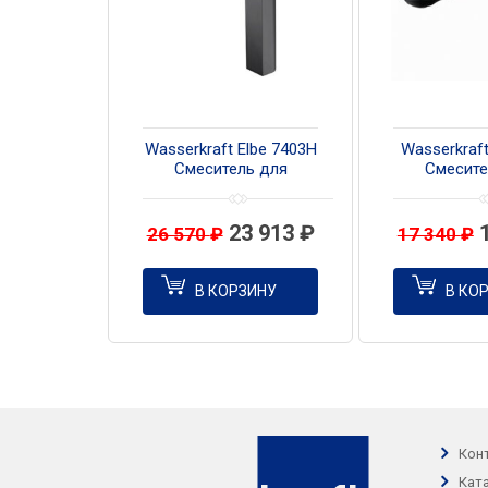
Wasserkraft Elbe 7403H
Wasserkraft
Смеситель для
Смесите
умывальника, цвет
умывальни
черный
чер
23 913
₽
26 570
₽
17 340
₽
В КОРЗИНУ
В КО
Кон
Кат