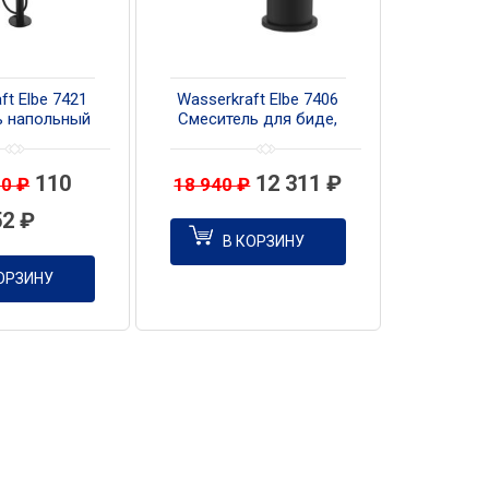
ft Elbe 7421
Wasserkraft Elbe 7406
ь напольный
Смеситель для биде,
нны, цвет
цвет черный
рный
110
12 311
₽
90
₽
18 940
₽
52
₽
В КОРЗИНУ
ОРЗИНУ