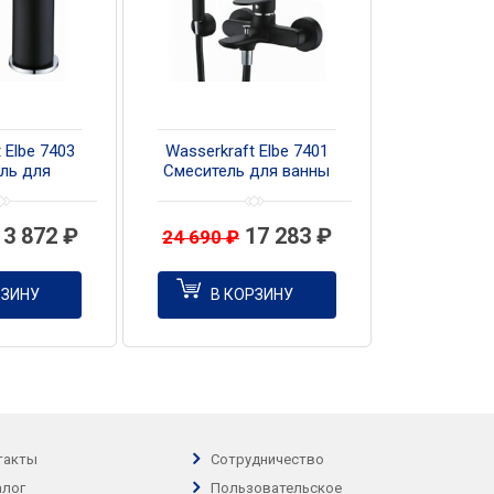
 Elbe 7403
Wasserkraft Elbe 7401
ль для
Смеситель для ванны
ка, цвет
с коротким изливом,
ный
цвет черный
13 872
₽
17 283
₽
24 690
₽
РЗИНУ
В КОРЗИНУ
такты
Сотрудничество
алог
Пользовательское