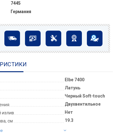
7445
Германия
ЕРИСТИКИ
Elbe 7400
Латунь
Черный Soft-touch
Двухвентильное
ления
Нет
 излив
19.3
ва, см
се