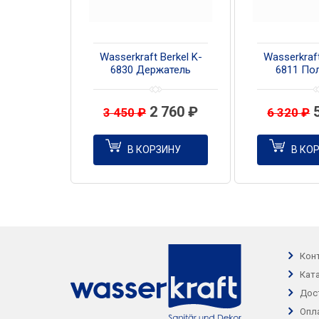
Wasserkraft Berkel K-
Wasserkraft
6830 Держатель
6811 По
полотенец одинарный
полот
2 760
₽
3 450
₽
6 320
₽
В КОРЗИНУ
В КО
Кон
Кат
Дос
Опл