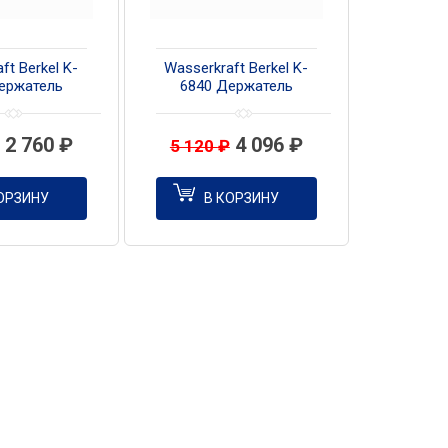
ft Berkel K-
Wasserkraft Berkel K-
ержатель
6840 Держатель
 полотенец
полотенец двойной
2 760
₽
4 096
₽
5 120
₽
ОРЗИНУ
В КОРЗИНУ