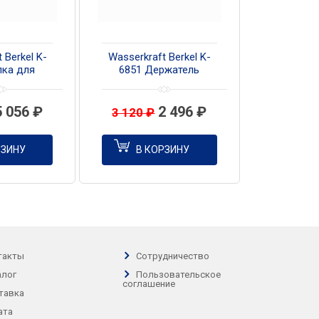
 Berkel K-
Wasserkraft Berkel K-
лка для
6851 Держатель
енец
полотенец
5 056
₽
2 496
₽
3 120
₽
РЗИНУ
В КОРЗИНУ
такты
Сотрудничество
алог
Пользовательское
соглашение
тавка
ата