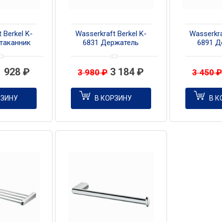
 Berkel K-
Wasserkraft Berkel K-
Wasserkra
таканник
6831 Держатель
6891 Д
рный
полотенец двойной
бумажных
1 928
₽
3 184
₽
3 980
₽
3 450
₽
РЗИНУ
В КОРЗИНУ
В К