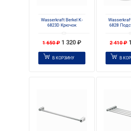
Wasserkraft Berkel K-
Wasserkraft
6823D Крючок
6828 Подс
двойной
одина
1 320
₽
1 650
₽
2 410
₽
В КОРЗИНУ
В КО