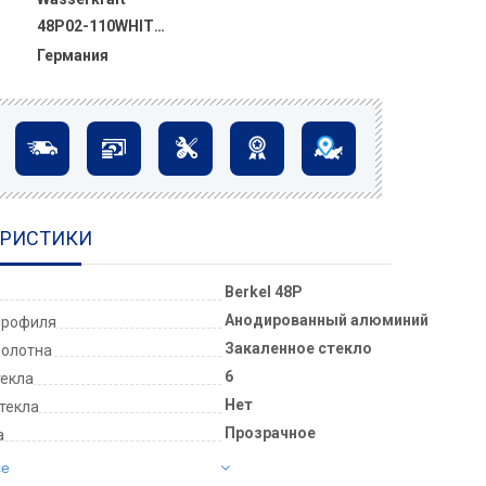
48P02-110WHITE Fixed
Германия
ЕРИСТИКИ
Berkel 48P
Анодированный алюминий
профиля
Закаленное стекло
полотна
6
текла
Нет
текла
Прозрачное
а
се