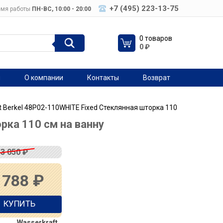
+7 (495) 223-13-75
мя работы
ПН-ВC, 10:00 - 20:00
0 товаров
0
₽
я
О компании
Контакты
Возврат
t Berkel 48P02-110WHITE Fixed Стеклянная шторка 110
рка 110 см на ванну
33 050
₽
 788
₽
КУПИТЬ
Wasserkraft