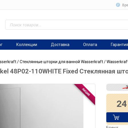
Вре
ог
Коллекции
Доставка
Оплата
Гаранти
serkraft
/
Стеклянные шторки для ванной Wasserkraft
/ Wasserkraf
rkel 48P02-110WHITE Fixed Стеклянная што
24
Бренд: