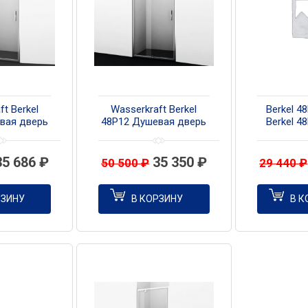
ft Berkel
Wasserkraft Berkel
Berkel 4
вая дверь
48P12 Душевая дверь
Berkel 4
 см
100 см
Salm 2
Обратн
35 686
₽
35 350
₽
50 500
₽
29 440
₽
РЗИНУ
В КОРЗИНУ
В К