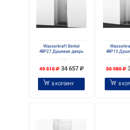
Wasserkraft Berkel
Wasserkra
48P27 Душевая дверь
48P13 Душе
80 см
110
34 657
₽
49 510
₽
50 980
₽
В КОРЗИНУ
В КО