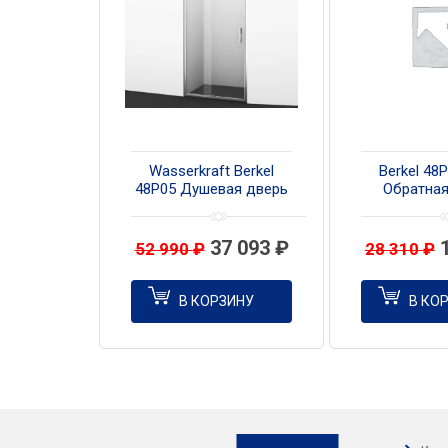
Wasserkraft Berkel
Berkel 48
48P05 Душевая дверь
Обратная
120 см
37 093
₽
52 990
₽
28 310
₽
В КОРЗИНУ
В КО