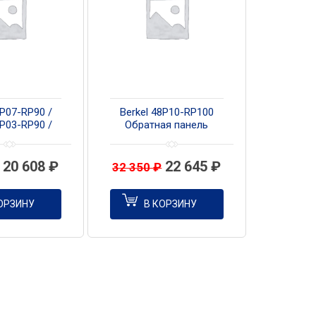
8P07-RP90 /
Berkel 48P10-RP100
8P03-RP90 /
Обратная панель
7I03-RP90
ая панель
20 608
₽
22 645
₽
32 350
₽
ОРЗИНУ
В КОРЗИНУ