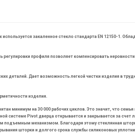
х используется закаленное стекло стандарта EN 12150-1. Обл
 регулировки профиля позволяет компенсировать неровности 
ких деталей. Дает возможность легкой чистки изделия в труд
рметичности изделия.
тан минимум на 30 000 рабочих циклов. Это значит, что семья
ной системе Pivot дверца открывается и закрывается за счет л
ым подъемным механизмом. Благодаря этому стеклянная шторк
рывания шторки и долгого срока службы силиконовых уплотни