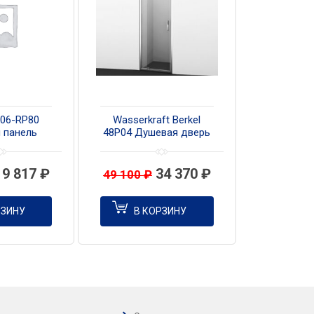
P06-RP80
Wasserkraft Berkel
 панель
48P04 Душевая дверь
90 см
19 817
₽
34 370
₽
49 100
₽
РЗИНУ
В КОРЗИНУ