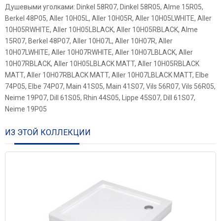
Душевыми уголками: Dinkel 58R07, Dinkel 58R05, Alme 15R05,
Berkel 48P05, Aller 10H05L, Aller 10H05R, Aller 10H05LWHITE, Aller
10H05RWHITE, Aller 10H05LBLACK, Aller 10H05RBLACK, Alme
15R07, Berkel 48P07, Aller 10H07L, Aller 10H07R, Aller
10H07LWHITE, Aller 10H07RWHITE, Aller 10H07LBLACK, Aller
10H07RBLACK, Aller 10H05LBLACK MATT, Aller 10H05RBLACK
MATT, Aller 10H07RBLACK MATT, Aller 10H07LBLACK MATT, Elbe
74P05, Elbe 74P07, Main 41S05, Main 41S07, Vils 56R07, Vils 56R05,
Neime 19P07, Dill 61S05, Rhin 44S05, Lippe 45S07, Dill 61S07,
Neime 19P05
ИЗ ЭТОЙ КОЛЛЕКЦИИ