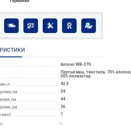
Германия
ЕРИСТИКИ
Ammer WB-370
Прутья ивы, текстиль: 70% хлопок,
30% полиэстер
42.5
ин, л
39
елия, см
44
елия, см
26
делия, см
1
о мест
се