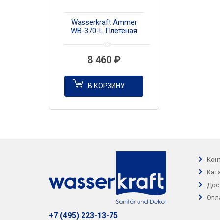
Wasserkraft Ammer
WB-370-L Плетеная
корзина для белья с
крышкой
8 460
₽
В КОРЗИНУ
Кон
Кат
Дос
Опл
+7 (495) 223-13-75