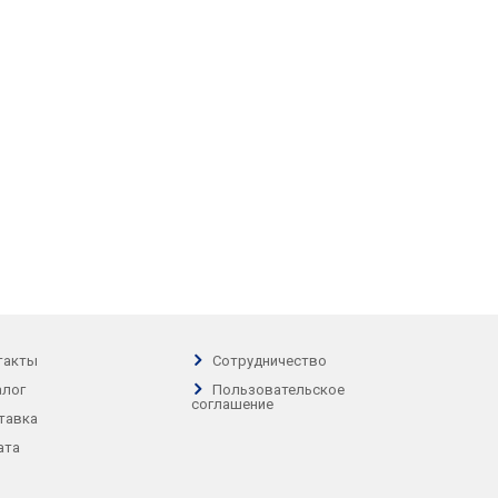
такты
Сотрудничество
алог
Пользовательское
соглашение
тавка
ата