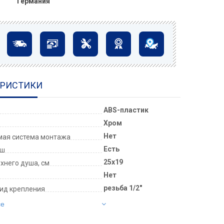
Германия
ЕРИСТИКИ
ABS-пластик
Хром
Нет
мая система монтажа
Есть
уш
25x19
xнего душа, см
Нет
резьба 1/2"
ид крепления
се