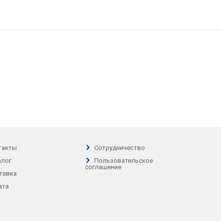
такты
Сотрудничество
алог
Пользовательское
соглашение
тавка
ата