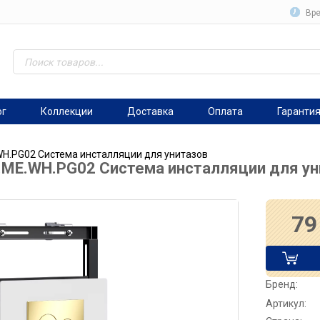
Вре
ог
Коллекции
Доставка
Оплата
Гаранти
WH.PG02 Система инсталляции для унитазов
.ME.WH.PG02 Система инсталляции для ун
79
Бренд:
Артикул: