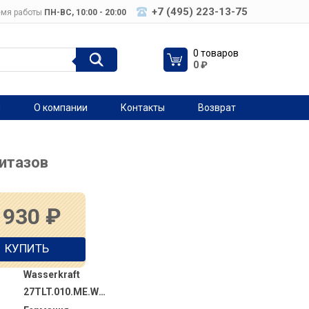
+7 (495) 223-13-75
мя работы
ПН-ВC, 10:00 - 20:00
0 товаров
0
₽
я
О компании
Контакты
Возврат
итазов
 930
₽
КУПИТЬ
Wasserkraft
27TLT.010.ME.WH.PG02