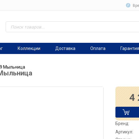
Вре
ог
Коллекции
Доставка
Оплата
Гаранти
29 Мыльница
 Мыльница
4
Бренд:
Артикул: