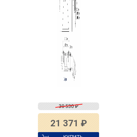
30 530
₽
21 371
₽
КУПИТЬ