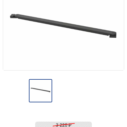
3 220
₽