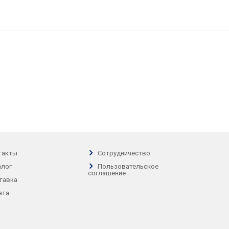
такты
Сотрудничество
алог
Пользовательское
соглашение
тавка
ата