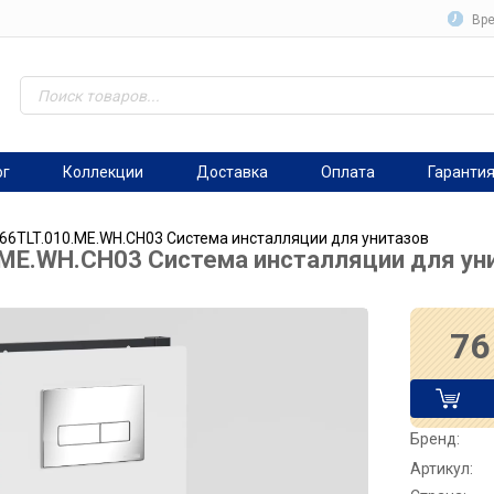
Вре
ог
Коллекции
Доставка
Оплата
Гаранти
 66TLT.010.ME.WH.CH03 Система инсталляции для унитазов
.ME.WH.CH03 Система инсталляции для ун
76
Бренд:
Артикул: