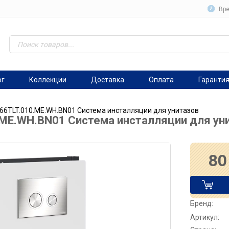
Вре
ог
Коллекции
Доставка
Оплата
Гаранти
 66TLT.010.ME.WH.BN01 Система инсталляции для унитазов
.ME.WH.BN01 Система инсталляции для ун
80
Бренд:
Артикул: