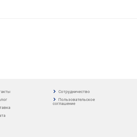
такты
Сотрудничество
алог
Пользовательское
соглашение
тавка
ата