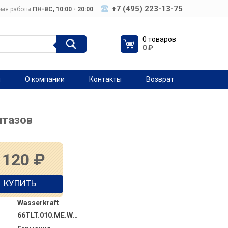
+7 (495) 223-13-75
мя работы
ПН-ВC, 10:00 - 20:00
0 товаров
0
₽
я
О компании
Контакты
Возврат
итазов
 120
₽
КУПИТЬ
Wasserkraft
66TLT.010.ME.WH.BN01