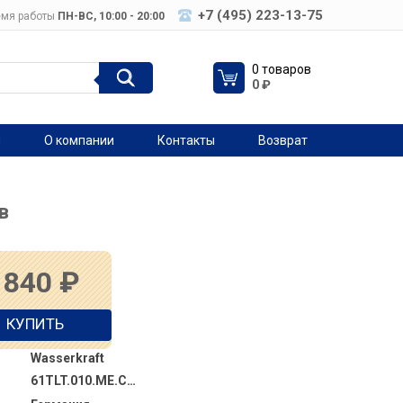
+7 (495) 223-13-75
мя работы
ПН-ВC, 10:00 - 20:00
0 товаров
0
₽
я
О компании
Контакты
Возврат
в
 840
₽
КУПИТЬ
Wasserkraft
61TLT.010.ME.CH02