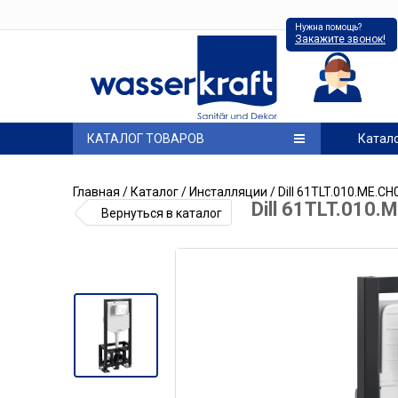
Нужна помощь?
Закажите звонок!
КАТАЛОГ ТОВАРОВ
Катал
Главная
/
Каталог
/
Инсталляции
/ Dill 61TLT.010.ME.C
Dill 61TLT.010
Вернуться в каталог