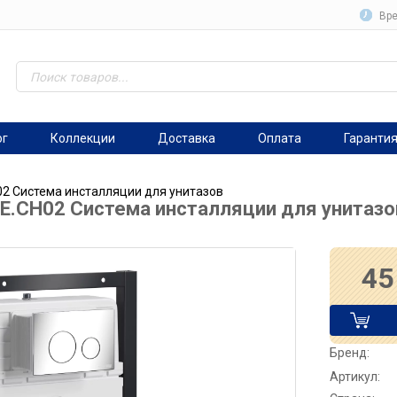
Вре
ог
Коллекции
Доставка
Оплата
Гаранти
H02 Система инсталляции для унитазов
.ME.CH02 Система инсталляции для унитазо
45
Бренд:
Артикул: