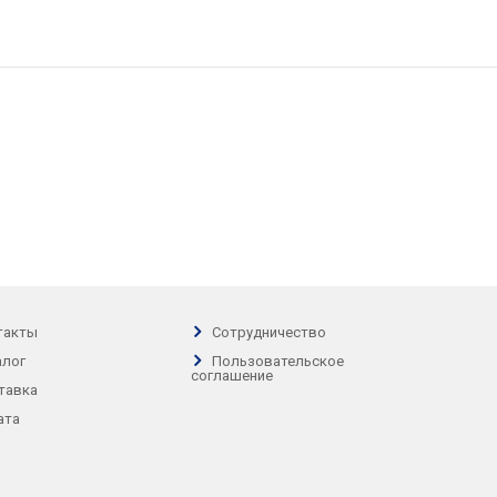
такты
Сотрудничество
алог
Пользовательское
соглашение
тавка
ата