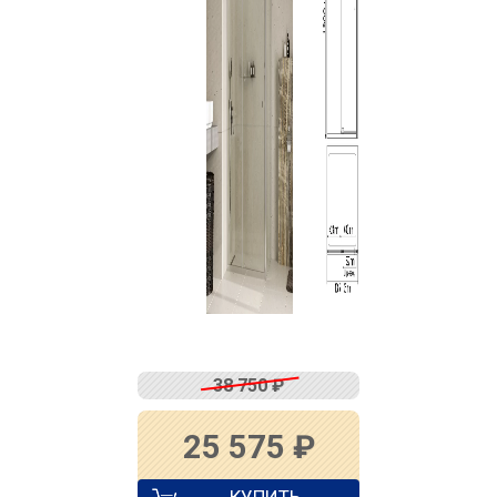
38 750
₽
25 575
₽
КУПИТЬ