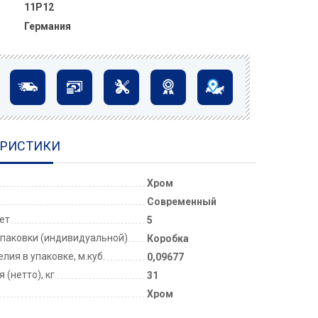
11P12
Германия
ЕРИСТИКИ
Хром
Современный
лет
5
паковки (индивидуальной)
Коробка
лия в упаковке, м.куб.
0,09677
 (нетто), кг
31
Хром