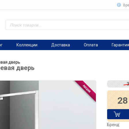
Вре
ог
Коллекции
Доставка
Оплата
Гаранти
евая дверь
шевая дверь
28
Бренд: