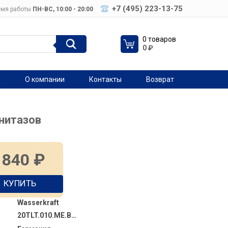
+7 (495) 223-13-75
мя работы
ПН-ВC, 10:00 - 20:00
0 товаров
0
₽
я
О компании
Контакты
Возврат
нитазов
 840
₽
КУПИТЬ
Wasserkraft
20TLT.010.ME.BL.WH02