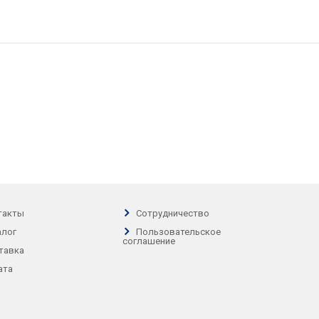
такты
Сотрудничество
алог
Пользовательское
соглашение
тавка
ата