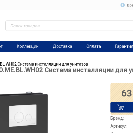
Вре
ог
Коллекции
Доставка
Оплата
Гаранти
.BL.WH02 Система инсталляции для унитазов
0.ME.BL.WH02 Система инсталляции для у
63
Бренд:
Артикул: