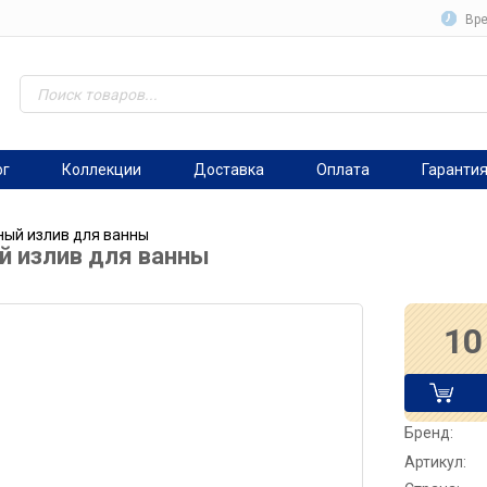
Вре
ог
Коллекции
Доставка
Оплата
Гаранти
ный излив для ванны
й излив для ванны
10
Бренд:
Артикул: