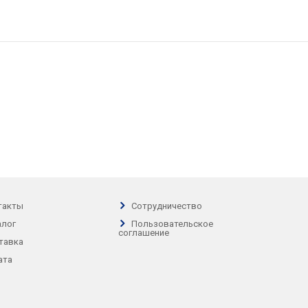
такты
Сотрудничество
алог
Пользовательское
соглашение
тавка
ата