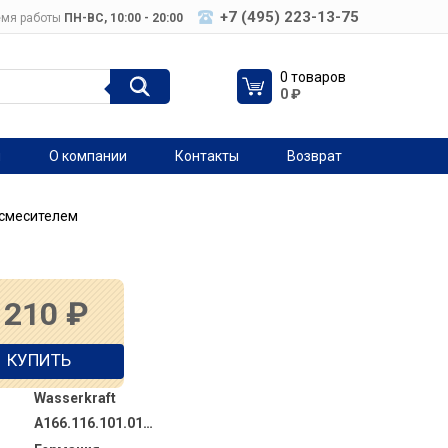
+7 (495) 223-13-75
мя работы
ПН-ВC, 10:00 - 20:00
0 товаров
0
₽
я
О компании
Контакты
Возврат
 смесителем
 210
₽
КУПИТЬ
Wasserkraft
A166.116.101.010.CH