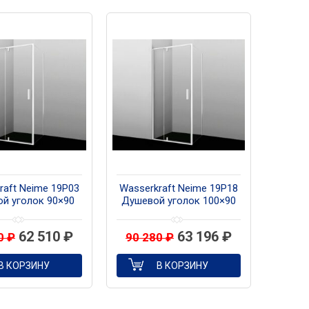
raft Neime 19P03
Wasserkraft Neime 19P18
й уголок 90×90
Душевой уголок 100×90
филь белый
профиль белый
62 510
₽
63 196
₽
00
₽
90 280
₽
В КОРЗИНУ
В КОРЗИНУ