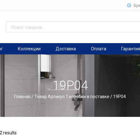
Вре
ог
Коллекции
Доставка
Оплата
Гаранти
19P04
Главная
/ Товар Артикул 1 коробки в поставке / 19P04
2 results